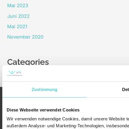
Mai 2023
Juni 2022
Mai 2021
November 2020
Categories
Uncategorized
Zustimmung
Det
Gesundheitshinweise
Support
Zahlung & Zugang
Datenschutz
Diese Webseite verwendet Cookies
Widerrufsbelehrung
Wir verwenden notwendige Cookies, damit unsere Website tech
Kündigung
AGB
außerdem Analyse- und Marketing-Technologien, insbesonder
Impressum