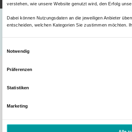
verstehen, wie unsere Website genutzt wird, den Erfolg un
© 2023 Franziska Liesner
Dabei können Nutzungsdaten an die jeweiligen Anbieter überm
STABILE
Mitte UG
entscheiden, welchen Kategorien Sie zustimmen möchten. Ihr
(haftungsbeschränkt) & Co.
KG – Alle Rechte
Einwilligungsauswahl
vorbehalten.
Notwendig
Präferenzen
Statistiken
Marketing
Alle z